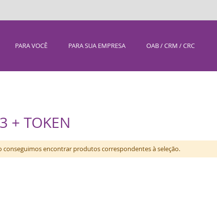
PARA VOCÊ
PARA SUA EMPRESA
OAB / CRM / CRC
A3 + TOKEN
 conseguimos encontrar produtos correspondentes à seleção.